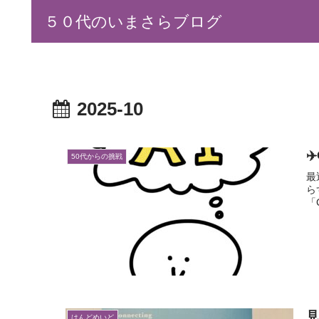
５０代のいまさらブログ
2025-10
✈
50代からの挑戦
最
ら
「C
はんどめいど