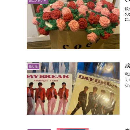
い
はんどめいど
娘
の
に
推し活
私
く
な