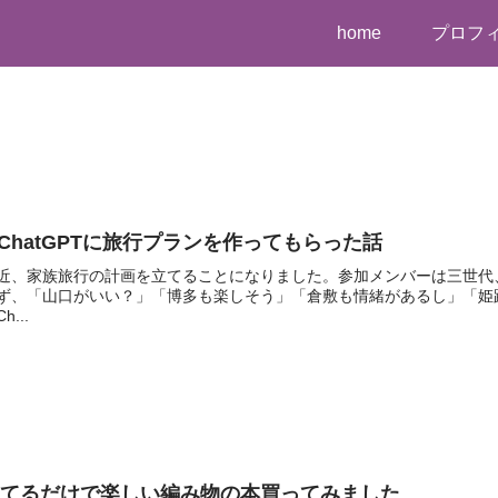
home
プロフ
️ChatGPTに旅行プランを作ってもらった話
近、家族旅行の計画を立てることになりました。参加メンバーは三世代
ず、「山口がいい？」「博多も楽しそう」「倉敷も情緒があるし」「姫
h...
見てるだけで楽しい編み物の本買ってみました