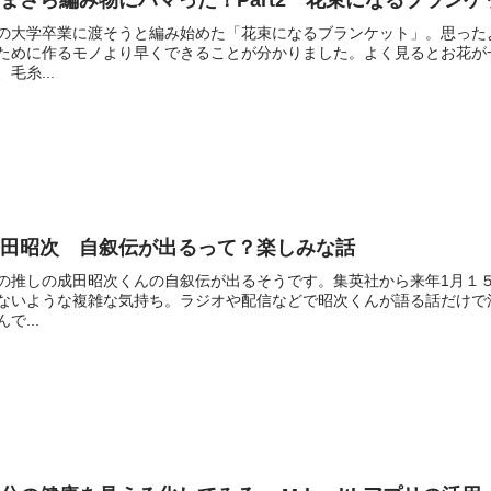
まさら編み物にハマった！Part2 花束になるブラン
の大学卒業に渡そうと編み始めた「花束になるブランケット」。思った
ために作るモノより早くできることが分かりました。よく見るとお花が
、毛糸...
成田昭次 自叙伝が出るって？楽しみな話
の推しの成田昭次くんの自叙伝が出るそうです。集英社から来年1月１
ないような複雑な気持ち。ラジオや配信などで昭次くんが語る話だけで
んで...