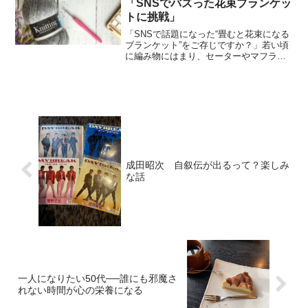
「SNSでバズった花束ブランケッ
トに挑戦」
「SNSで話題になった“畳むと花束になる
ブランケット”をご存じですか？」若い頃
に編み物にはまり、セーターやマフラー
など作っていました。子育て中は忙し
く、編む暇もありませんでした。しか
し、子育てがひと段落し、少し時間がで
きたときに、SNSでこ...
成田昭次 自叙伝が出るって？楽しみ
な話
一人になりたい50代──誰にも邪魔さ
れない時間が心の栄養になる