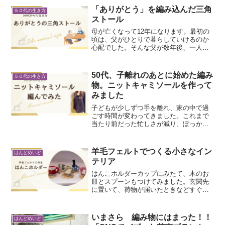
を見に行き、一日かけてあれやこれやと
「ありがとう」を編み込んだ三角
５０代の生き方
揃えました。住むところも...
ストール
母が亡くなって12年になります。最初の
頃は、父がひとりで暮らしていけるのか
心配でした。そんな父が数年後、一人の
女性と出会いました。その方は父の生活
に自然と寄り添い、一緒に畑仕事を楽し
み、季節の花を眺め、何気ない毎日を笑
50代、子離れのあとに始めた編み
５０代の生き方
顔で過ごしてくださって...
物。ニットキャミソールを作って
みました
子どもが少しずつ手を離れ、家の中で過
ごす時間が変わってきました。これまで
当たり前だった忙しさが減り、ぽっかり
と空いた「ひとり時間」。最初は、何を
していいのか少し戸惑いました。子離れ
→変化この春、高校生の娘が自分の部屋
羊毛フェルトでつくる小さなイン
はんどめいど
で寝るようになり、それま...
テリア
はんこホルダーカップにみたて、木のお
皿とスプーンもつけてみました。玄関先
に置いて、荷物が届いたときなどすぐに
取り出せるようにしました。羊毛フェル
トだけだとはんこを取り出すときに、軽
すぎて、一緒についてくるのを防ぐため
いまさら 編み物にはまった！！
はんどめいど
に、お皿は木にしてみまし...