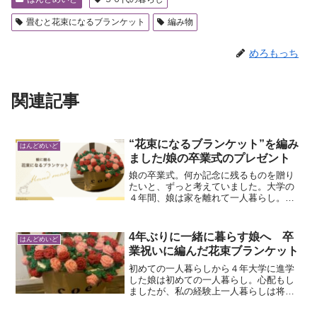
畳むと花束になるブランケット
編み物
めろもっち
関連記事
“花束になるブランケット”を編み
はんどめいど
ました/娘の卒業式のプレゼント
娘の卒業式。何か記念に残るものを贈り
たいと、ずっと考えていました。大学の
４年間、娘は家を離れて一人暮らし。無
事に卒業を迎えることができて、ホッと
した気持ちです。花束もいいけれど、せ
っかくなら「その後も使えるもの」がい
4年ぶりに一緒に暮らす娘へ 卒
はんどめいど
いなと思って思いついたの...
業祝いに編んだ花束ブランケット
初めての一人暮らしから４年大学に進学
した娘は初めての一人暮らし。心配もし
ましたが、私の経験上一人暮らしは将来
必ず役に立つということで勧めました。
家族総出で新生活に向けての家具、家電