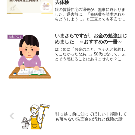
去体験
娘の賃貸住宅の退去が、無事に終わりま
した。退去前は、「修繕費を請求された
らどうしよう…」と正直とても不安でし
た。特に気になっていたのが、洗面台の
汚れです。火災保険の借家人賠償責任保
険も使えるのでは？と相談しましたが、
いまさらですが、お金の勉強はじ
お金のこと
対象外との回答。「やっぱ...
めました ～おすすめの一冊～
はじめに「お金のこと、ちゃんと勉強し
てこなかったなあ…」50代になって、ふ
とそう感じることはありませんか？これ
まで家族や仕事を優先して、自分のお金
のことは後回しにしてきました。そんな
方も多いと思います。でも、老後資金や
年金、親の介護、物価高...
引っ越し前に知ってほしい｜掃除して
も落ちない洗面台の汚れと保険の話