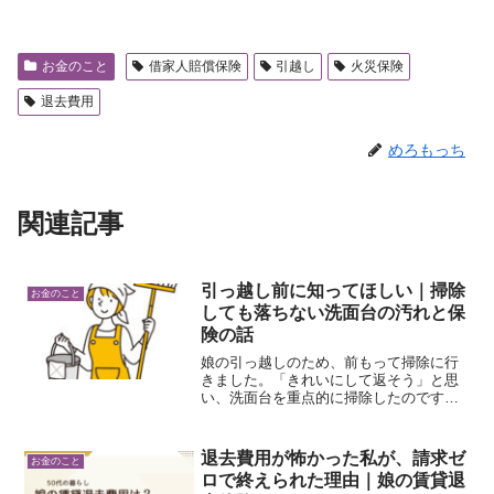
お金のこと
借家人賠償保険
引越し
火災保険
退去費用
めろもっち
関連記事
引っ越し前に知ってほしい｜掃除
お金のこと
しても落ちない洗面台の汚れと保
険の話
娘の引っ越しのため、前もって掃除に行
きました。「きれいにして返そう」と思
い、洗面台を重点的に掃除したのです
が、どうしても落ちない汚れがありまし
た。見た目は汚れ。でも、いくら洗って
も取れない。「これって経年劣化？それ
退去費用が怖かった私が、請求ゼ
お金のこと
ともこちらの負担？」以前見...
ロで終えられた理由｜娘の賃貸退