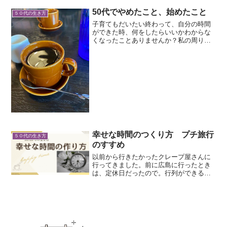
して酢漬けにしたトマトを食べるのが毎
日のルーティンです。血糖値を急激に上
50代でやめたこと、始めたこと
５０代の生き方
げないように「たんぱく...
子育てもだいたい終わって、自分の時間
ができた時、何をしたらいいかわからな
くなったことありませんか？私の周りで
も、６０歳で定年退職し、友達とランチ
や旅行、庭のお手入れなど、ひととおり
やってみて、趣味もなく、やっぱ何をす
るにもお金がいるわと仕事...
幸せな時間のつくり方 プチ旅行
５０代の生き方
のすすめ
以前から行きたかったクレープ屋さんに
行ってきました。前に広島に行ったとき
は、定休日だったので。行列ができる名
店らしく、花束のようなクレープを作っ
てくれます。季節のフルーツをふんだん
に使って、見た目にもお腹にもうれし
い！旬のいちじくとシャイン...