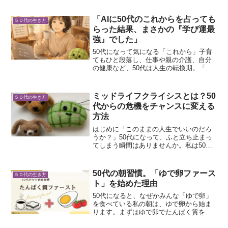
安を感じることはありませんか。そこで
役立つのが 健康アプリでの見える化 で
「AIに50代のこれからを占っても
５０代の生き方
す。私は M-hea...
らった結果、まさかの『学び運最
強』でした」
50代になって気になる「これから」子育
てもひと段落し、仕事や親の介護、自分
の健康など、50代は人生の転換期。「私
のこれからってどうなるんだろう？」そ
んな軽い気持ちでAIに運勢を占ってもら
うことにしました。AIに聞いてみた質問
ミッドライフクライシスとは？50
５０代の生き方
50代からの金運...
代からの危機をチャンスに変える
方法
はじめに「このままの人生でいいのだろ
うか？」50代になって、ふと立ち止まっ
てしまう瞬間はありませんか。私は50代
になり、仕事や家庭が落ち着いた一方
で、将来への不安や空虚感を感じること
がありました。これが、いわゆる ミッド
50代の朝習慣。「ゆで卵ファース
５０代の生き方
ライフクライシス（中...
ト」を始めた理由
50代になると、なぜかみんな「ゆで卵」
を食べている私の朝は、ゆで卵から始ま
ります。まずはゆで卵でたんぱく質を摂
り、そのあとにトーストとコーヒー、そ