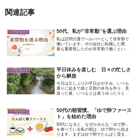
関連記事
50代、私が“非常勤”を選ぶ理由
５０代の生き方
私は訪問介護でヘルパーとして非常勤で
働いています。今の会社に転職した際、
最も重要視したのが非常勤で働くという
ことです。スキルアップのため、実務者
研修も修了し、介護福祉士の資格も取得
しました。今は、サービス提供責任者と
して日々忙しく働いていま...
平日休みを楽しむ 日々の忙しさ
５０代の生き方
から解放
今日は久しぶりの平日おやすみ。いつも
通りに起きて娘と旦那の弁当を作り、見
送った後、いつもとは違うゆったりとし
た朝食時間。ここ１か月で体調は悪くな
いのに、1Ｋg体重が減ってるのが気にな
りました。筋肉がおちてるせい？Chat
50代の朝習慣。「ゆで卵ファース
５０代の生き方
GPTに聞いてみる...
ト」を始めた理由
50代になると、なぜかみんな「ゆで卵」
を食べている私の朝は、ゆで卵から始ま
ります。まずはゆで卵でたんぱく質を摂