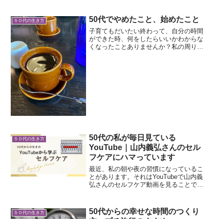
り、そのあとにトーストとコーヒー、そ
して酢漬けにしたトマトを食べるのが毎
日のルーティンです。血糖値を急激に上
50代でやめたこと、始めたこと
５０代の生き方
げないように「たんぱく...
子育てもだいたい終わって、自分の時間
ができた時、何をしたらいいかわからな
くなったことありませんか？私の周りで
も、６０歳で定年退職し、友達とランチ
や旅行、庭のお手入れなど、ひととおり
やってみて、趣味もなく、やっぱ何をす
るにもお金がいるわと仕事...
50代の私が毎日見ている
５０代の生き方
YouTube｜山内義弘さんのセル
フケアにハマっています
最近、私の朝や夜の習慣になっているこ
とがあります。それはYouTubeで山内義
弘さんのセルフケア動画を見ることで
す。リンパを流す体操や、自律神経を整
えるストレッチなど、短時間でできるも
のが多く、気軽に続けられています。訪
50代からの幸せな時間のつくり
５０代の生き方
問介護の仕事では身体...