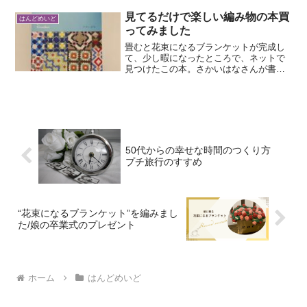
していいのか少し戸惑いました。子離れ
→変化この春、高校生の娘が自分の部屋
見てるだけで楽しい編み物の本買
はんどめいど
で寝るようになり、それま...
ってみました
畳むと花束になるブランケットが完成し
て、少し暇になったところで、ネットで
見つけたこの本。さかいはなさんが書い
た「かぎ針で編む つながるモチーフパ
ターン」表紙から可愛いです♪ネットで見
て一目惚れし、書店に行ってみたのです
がなくて予約しました。...
50代からの幸せな時間のつくり方
プチ旅行のすすめ
“花束になるブランケット”を編みまし
た/娘の卒業式のプレゼント
ホーム
はんどめいど