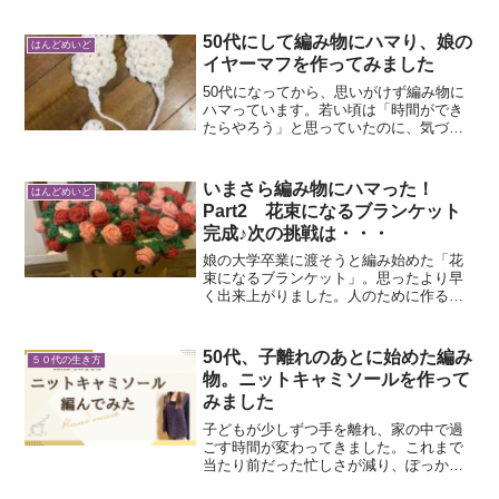
と、結局いつもと同じ朝食メニューにな
っていることに気が付きました。食パン
50代にして編み物にハマり、娘の
はんどめいど
とコーヒーとバナナ。休...
イヤーマフを作ってみました
50代になってから、思いがけず編み物に
ハマっています。若い頃は「時間ができ
たらやろう」と思っていたのに、気づけ
ば何十年も経っていました。きっかけ
は、朝の静かな時間。家族が起きてくる
前のほんのひととき、コーヒーを飲みな
いまさら編み物にハマった！
はんどめいど
がら編み針を持つ時間が、...
Part2 花束になるブランケット
完成♪次の挑戦は・・・
娘の大学卒業に渡そうと編み始めた「花
束になるブランケット」。思ったより早
く出来上がりました。人のために作るの
は、自分のために作るモノより早くでき
ることが分かりました。よく見るとお花
が一つ足りないのがおわかりでしょう
50代、子離れのあとに始めた編み
５０代の生き方
か？あと一つのために、毛糸...
物。ニットキャミソールを作って
みました
子どもが少しずつ手を離れ、家の中で過
ごす時間が変わってきました。これまで
当たり前だった忙しさが減り、ぽっかり
と空いた「ひとり時間」。最初は、何を