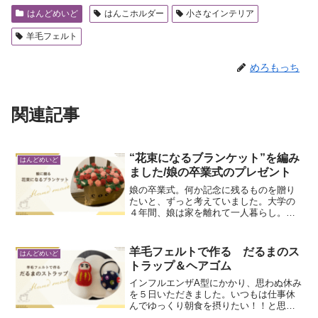
はんどめいど
はんこホルダー
小さなインテリア
羊毛フェルト
めろもっち
関連記事
“花束になるブランケット”を編み
はんどめいど
ました/娘の卒業式のプレゼント
娘の卒業式。何か記念に残るものを贈り
たいと、ずっと考えていました。大学の
４年間、娘は家を離れて一人暮らし。無
事に卒業を迎えることができて、ホッと
した気持ちです。花束もいいけれど、せ
っかくなら「その後も使えるもの」がい
羊毛フェルトで作る だるまのス
はんどめいど
いなと思って思いついたの...
トラップ＆ヘアゴム
インフルエンザA型にかかり、思わぬ休み
を５日いただきました。いつもは仕事休
んでゆっくり朝食を摂りたい！！と思っ
ているのですが、いざ休みが５日も続く